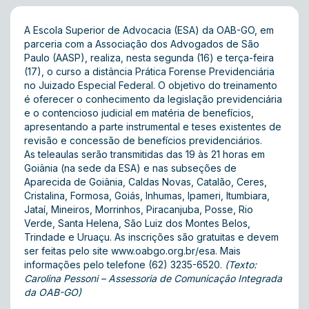
A Escola Superior de Advocacia (ESA) da OAB-GO, em
parceria com a Associação dos Advogados de São
Paulo (AASP), realiza, nesta segunda (16) e terça-feira
(17), o curso a distância Prática Forense Previdenciária
no Juizado Especial Federal. O objetivo do treinamento
é oferecer o conhecimento da legislação previdenciária
e o contencioso judicial em matéria de benefícios,
apresentando a parte instrumental e teses existentes de
revisão e concessão de benefícios previdenciários.
As teleaulas serão transmitidas das 19 às 21 horas em
Goiânia (na sede da ESA) e nas subseções de
Aparecida de Goiânia, Caldas Novas, Catalão, Ceres,
Cristalina, Formosa, Goiás, Inhumas, Ipameri, Itumbiara,
Jataí, Mineiros, Morrinhos, Piracanjuba, Posse, Rio
Verde, Santa Helena, São Luiz dos Montes Belos,
Trindade e Uruaçu. As inscrições são gratuitas e devem
ser feitas pelo site
www.oabgo.org.br/esa
. Mais
informações pelo telefone (62) 3235-6520.
(Texto:
Carolina Pessoni – Assessoria de Comunicação Integrada
da OAB-GO)