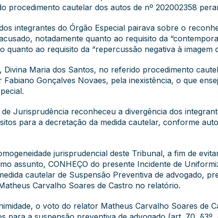
 do procedimento cautelar dos autos de nº 202002358 pera
dos integrantes do Órgão Especial pairava sobre o reconhe
acusado, notadamente quanto ao requisito da “contemporan
 quanto ao requisito da “repercussão negativa à imagem d
, Divina Maria dos Santos, no referido procedimento cautel
 Fabiano Gonçalves Novaes, pela inexistência, o que ense
pecial.
 de Jurisprudência reconheceu a divergência dos integran
uisitos para a decretação da medida cautelar, conforme aut
omogeneidade jurisprudencial deste Tribunal, a fim de evita
mo assunto, CONHEÇO do presente Incidente de Uniformiza
 medida cautelar de Suspensão Preventiva de advogado, prev
Matheus Carvalho Soares de Castro no relatório.
midade, o voto do relator Matheus Carvalho Soares de Ca
tos para a suspensão preventiva de advogado (art. 70, §3º,