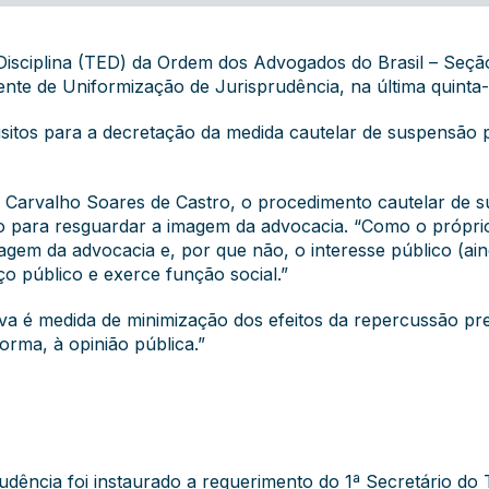
 Disciplina (TED) da Ordem dos Advogados do Brasil – Seçã
nte de Uniformização de Jurisprudência, na última quinta-f
sitos para a decretação da medida cautelar de suspensão p
s Carvalho Soares de Castro, o procedimento cautelar de 
to para resguardar a imagem da advocacia. “Como o própri
magem da advocacia e, por que não, o interesse público (ain
o público e exerce função social.”
va é medida de minimização dos efeitos da repercussão prej
orma, à opinião pública.”
udência foi instaurado a requerimento do 1ª Secretário d