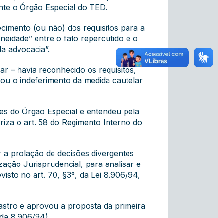
nte o Órgão Especial do TED.
cimento (ou não) dos requisitos para a
eidade” entre o fato repercutido e o
a advocacia”.
ar – havia reconhecido os requisitos,
jou o indeferimento da medida cautelar
tes do Órgão Especial e entendeu pela
oriza o art. 58 do Regimento Interno do
r a prolação de decisões divergentes
ção Jurisprudencial, para analisar e
isto no art. 70, §3º, da Lei 8.906/94,
stro e aprovou a proposta da primeira
 da 8.906/94).