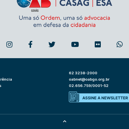
62 3238-2000
rência
oabnet@oabgo.org.br
s
02.656.759/0001-52