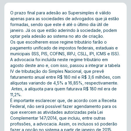
O prazo final para adesão ao Supersimples é válido
apenas para as sociedades de advogados que já estão
formadas, sendo que este é até o último dia útil de
janeiro. Já os que estão aderindo à sociedade, podem
optar pela adesão ao sistema no ato de criação.
Os que escolherem esse regime tributário farão o
pagamento unificado de impostos federais, estaduais e
municipais (ISS, PIS, COFINS, IRPJ, CSLL, IPI, ICMS e ISS).
A advocacia foi incluída neste regime tributário em
agosto deste ano e, com isso, passou a integrar a tabela
IV de tributação do Simples Nacional, que prevê
faturamento anual entre R$ 180 mil e R$ 3,6 milhões, com
alíquotas variando de 4,5% a 16,85%, respectivamente.
Antes, a alíquota para quem faturava R$ 180 mil era de
11,2%.
É importante esclarecer que, de acordo com a Receita
Federal, não será possível fazer agendamento para os
que exercem as atividades autorizadas pela Lei
Complementar 147/2014, que incluiu, entre outras
profissões, a advocacia. Assim, os inclusos só poderão
fazer a opção no sistema a partir de janeiro de 2015.