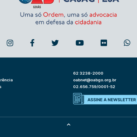
62 3238-2000
rência
oabnet@oabgo.org.br
s
02.656.759/0001-52