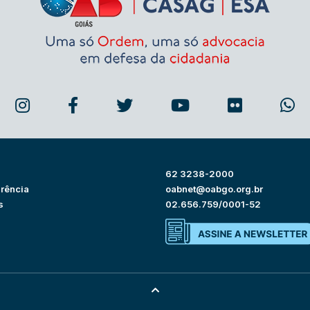
62 3238-2000
rência
oabnet@oabgo.org.br
s
02.656.759/0001-52