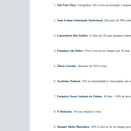
1.
Tele Foto Ótica
 Fotografias: 6% à vista na revelação e ampli
2.
Auto Estima Orientação Nutricional
: Desconto de 20% sobre
3.
Laboratório Bio Análise
: O valor da CH para qualquer exame
4.
Farmácia São Pedro
: 12% à vista ou no cheque com 30 dias
5.
Óticas Cerrado
: Desconto de 20% à vista
6.
Academia Podium
: 25% na mensalidade p/ musculação sem es
7.
Farmácia Nossa Senhora de Fátima
: 30 dias + 10% de desc
8.
O Boticário
: 5% nas compras à vista
9.
Domani Moda Masculina
: 20% à vista ou 4x no cheque pré-