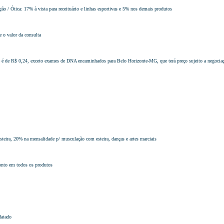
ação / Ótica: 17% à vista para receituário e linhas esportivas e 5% nos demais produtos
 o valor da consulta
 é de R$ 0,24, exceto exames de DNA encaminhados para Belo Horizonte-MG, que terá preço sujeito a negocia
teira, 20% na mensalidade p/ musculação com esteira, danças e artes marciais
onto em todos os produtos
datado