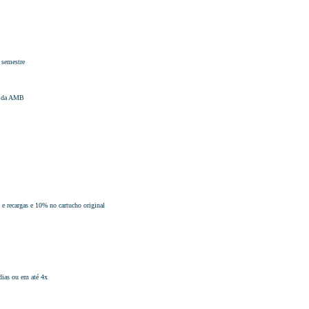
 semestre
la da AMB
 e recargas e 10% no cartucho original
dias ou em até 4x