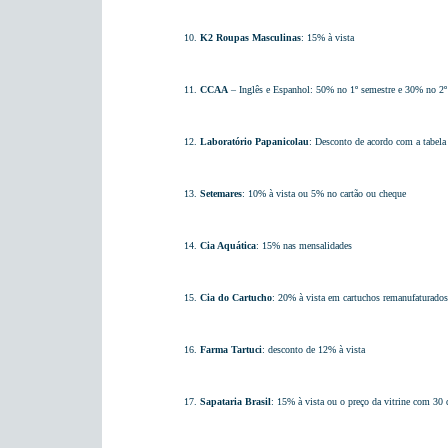
10.
K2 Roupas Masculinas
: 15% à vista
11.
CCAA
– Inglês e Espanhol: 50% no 1º semestre e 30% no 2º
12.
Laboratório Papanicolau
: Desconto de acordo com a tabe
13.
Setemares
: 10% à vista ou 5% no cartão ou cheque
14.
Cia Aquática
: 15% nas mensalidades
15.
Cia do Cartucho
: 20% à vista em cartuchos remanufaturados
16.
Farma Tartuci
: desconto de 12% à vista
17.
Sapataria Brasil
: 15% à vista ou o preço da vitrine com 30 