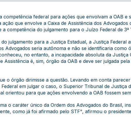
 a competência federal para ações que envolvam a OAB e 
ação que envolve a Caixa de Assistência dos Advogados de
re a competência do julgamento para o Juízo Federal de 3ª 
a do julgamento para a Justiça Estadual, a Justiça Federal 
a aos Advogados seria autônoma e não se identificaria como
econheceu, no entanto, a incapacidade absoluta da Justiça
e Assistência é, sim, órgão da OAB e deve ser julgada pela
ue o órgão dirimisse a questão. Levando em conta parecer 
 Federal em julgar o caso, o Superior Tribunal de Justiç
l orientou para que ações envolvendo a OAB fossem sempr
rma o caráter único da Ordem dos Advogados do Brasil, ins
ente, como já foi afirmado pelo STF", afirmou o president