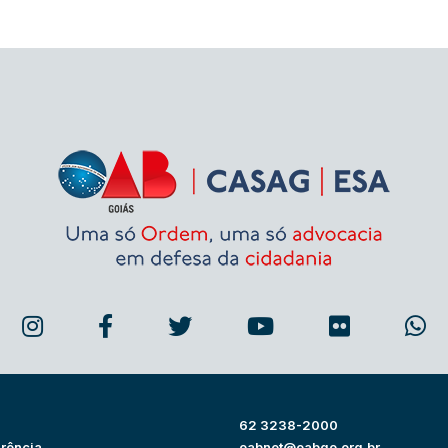
62 3238-2000
rência
oabnet@oabgo.org.br