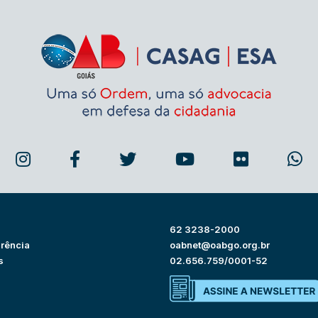
62 3238-2000
rência
oabnet@oabgo.org.br
s
02.656.759/0001-52