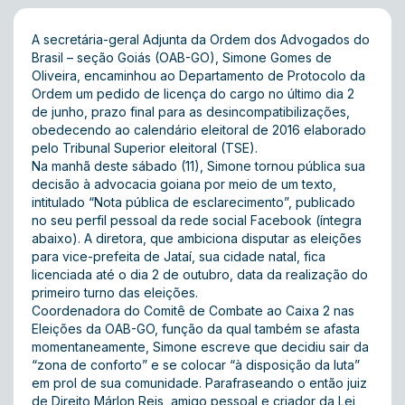
A secretária-geral Adjunta da Ordem dos Advogados do
Brasil – seção Goiás (OAB-GO), Simone Gomes de
Oliveira, encaminhou ao Departamento de Protocolo da
Ordem um pedido de licença do cargo no último dia 2
de junho, prazo final para as desincompatibilizações,
obedecendo ao calendário eleitoral de 2016 elaborado
pelo Tribunal Superior eleitoral (TSE).
Na manhã deste sábado (11), Simone tornou pública sua
decisão à advocacia goiana por meio de um texto,
intitulado “Nota pública de esclarecimento”, publicado
no seu perfil pessoal da rede social Facebook (íntegra
abaixo). A diretora, que ambiciona disputar as eleições
para vice-prefeita de Jataí, sua cidade natal, fica
licenciada até o dia 2 de outubro, data da realização do
primeiro turno das eleições.
Coordenadora do Comitê de Combate ao Caixa 2 nas
Eleições da OAB-GO, função da qual também se afasta
momentaneamente, Simone escreve que decidiu sair da
“zona de conforto” e se colocar “à disposição da luta”
em prol de sua comunidade. Parafraseando o então juiz
de Direito Márlon Reis, amigo pessoal e criador da Lei