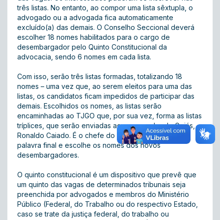
três listas. No entanto, ao compor uma lista sêxtupla, o
advogado ou a advogada fica automaticamente
excluído(a) das demais. O Conselho Seccional deverá
escolher 18 nomes habilitados para o cargo de
desembargador pelo Quinto Constitucional da
advocacia, sendo 6 nomes em cada lista.
Com isso, serão três listas formadas, totalizando 18
nomes – uma vez que, ao serem eleitos para uma das
listas, os candidatos ficam impedidos de participar das
demais. Escolhidos os nomes, as listas serão
encaminhadas ao TJGO que, por sua vez, forma as listas
tríplices, que serão enviadas ao governador de Goiás,
Ronaldo Caiado. É o chefe do Executivo quem dá a
palavra final e escolhe os nomes dos novos
desembargadores.
O quinto constitucional é um dispositivo que prevê que
um quinto das vagas de determinados tribunais seja
preenchida por advogados e membros do Ministério
Público (Federal, do Trabalho ou do respectivo Estado,
caso se trate da justiça federal, do trabalho ou