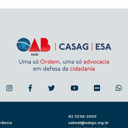
62 3238-2000
rência
oabnet@oabgo.org.br