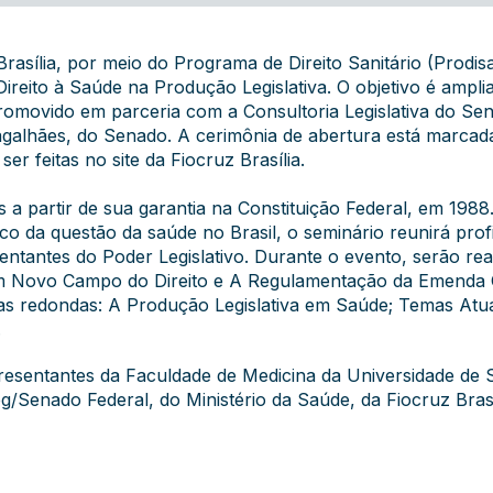
sília, por meio do Programa de Direito Sanitário (Prodisa
O Direito à Saúde na Produção Legislativa. O objetivo é am
Promovido em parceria com a Consultoria Legislativa do Se
agalhães, do Senado. A cerimônia de abertura está marcada
 ser feitas no
site
da Fiocruz Brasília.
ís a partir de sua garantia na Constituição Federal, em 198
co da questão da saúde no Brasil, o seminário reunirá profi
entantes do Poder Legislativo. Durante o evento, serão rea
m Novo Campo do Direito e A Regulamentação da Emenda Con
 redondas: A Produção Legislativa em Saúde; Temas Atuai
.
resentantes da Faculdade de Medicina da Universidade de S
/Senado Federal, do Ministério da Saúde, da Fiocruz Brasí