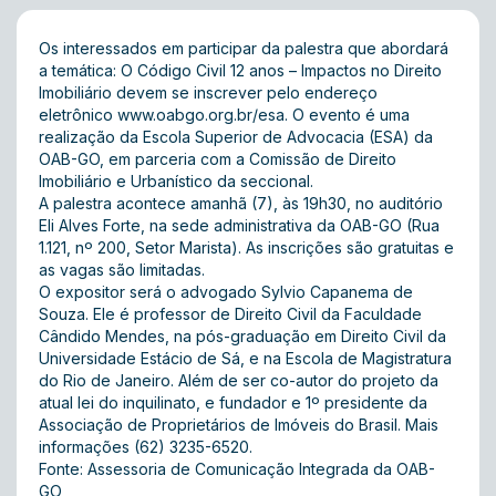
Os interessados em participar da palestra que abordará
a temática: O Código Civil 12 anos – Impactos no Direito
Imobiliário devem se inscrever pelo endereço
eletrônico
www.oabgo.org.br/esa
. O evento é uma
realização da Escola Superior de Advocacia (ESA) da
OAB-GO, em parceria com a Comissão de Direito
Imobiliário e Urbanístico da seccional.
A palestra acontece amanhã (7), às 19h30, no auditório
Eli Alves Forte, na sede administrativa da OAB-GO (Rua
1.121, nº 200, Setor Marista). As inscrições são gratuitas e
as vagas são limitadas.
O expositor será o advogado Sylvio Capanema de
Souza. Ele é professor de Direito Civil da Faculdade
Cândido Mendes, na pós-graduação em Direito Civil da
Universidade Estácio de Sá, e na Escola de Magistratura
do Rio de Janeiro. Além de ser co-autor do projeto da
atual lei do inquilinato, e fundador e 1º presidente da
Associação de Proprietários de Imóveis do Brasil. Mais
informações (62) 3235-6520.
Fonte: Assessoria de Comunicação Integrada da OAB-
GO