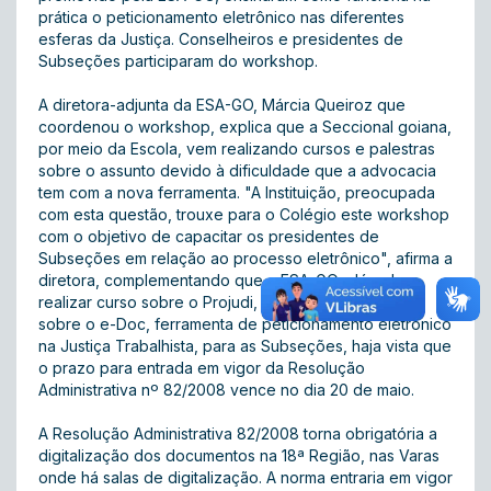
prática o peticionamento eletrônico nas diferentes
esferas da Justiça. Conselheiros e presidentes de
Subseções participaram do workshop.
A diretora-adjunta da ESA-GO, Márcia Queiroz que
coordenou o workshop, explica que a Seccional goiana,
por meio da Escola, vem realizando cursos e palestras
sobre o assunto devido à dificuldade que a advocacia
tem com a nova ferramenta. "A Instituição, preocupada
com esta questão, trouxe para o Colégio este workshop
com o objetivo de capacitar os presidentes de
Subseções em relação ao processo eletrônico", afirma a
diretora, complementando que a ESA-GO, além de
realizar curso sobre o Projudi, está levando palestras
sobre o e-Doc, ferramenta de peticionamento eletrônico
na Justiça Trabalhista, para as Subseções, haja vista que
o prazo para entrada em vigor da Resolução
Administrativa nº 82/2008 vence no dia 20 de maio.
A Resolução Administrativa 82/2008 torna obrigatória a
digitalização dos documentos na 18ª Região, nas Varas
onde há salas de digitalização. A norma entraria em vigor