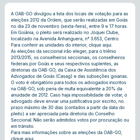
A OAB-GO divulgou a lista dos locais de votação para as
eleições 2012 da Ordem, que serão realizadas em Goiás
no dia 23 de novembro (sexta-feira), entre 9 e 17 horas.
Em Goiânia, o pleito será realizado no Jóquei Clube,
localizado na Avenida Anhanguera, n° 3.653, Centro.
Para conferir as unidades do interior, clique
aqui
.
As eleições da seccional irão eleger, para o triênio
2013/2015, os conselheiros seccionais, os conselheiros
federais por Goiás e seus respectivos suplentes, as
diretorias da OAB-GO, da Caixa de Assistência dos
Advogados de Goiás (Casag) e das subseções goianas.
O voto é obrigatório para todos os advogados inscritos
na OAB-GO, sob pena de multa equivalente a 20% da
anuidade de 2012. Caso haja impossibilidade de votar, o
advogado deve enviar uma justificativa por escrito, no
prazo máximo de 30 dias (contados a partir da data do
pleito) a ser apreciada pela diretoria do Conselho
Seccional. Não serão admitidos votos por procuração ou
em trânsito.
Para mais informações sobre as eleições da OAB-GO,
clique
aqui
.