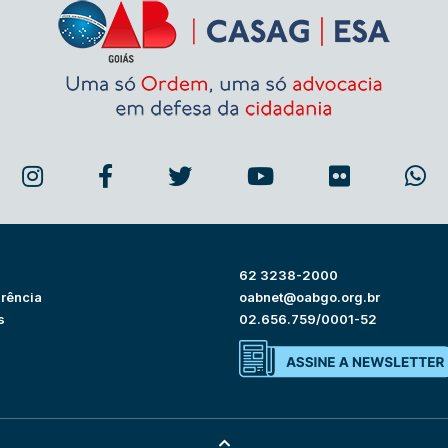
62 3238-2000
rência
oabnet@oabgo.org.br
s
02.656.759/0001-52