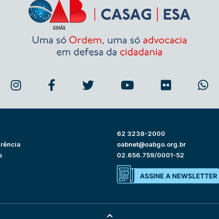
62 3238-2000
rência
oabnet@oabgo.org.br
s
02.656.759/0001-52