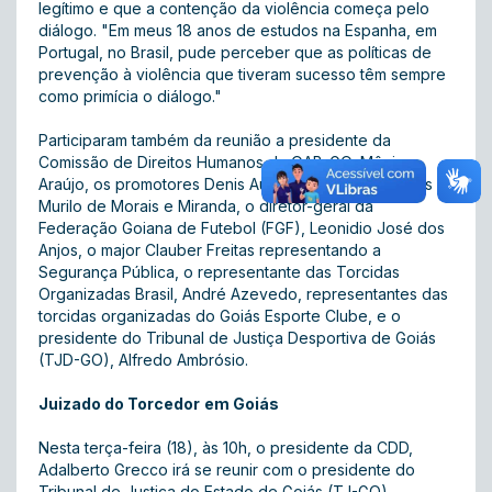
legítimo e que a contenção da violência começa pelo
diálogo. "Em meus 18 anos de estudos na Espanha, em
Portugal, no Brasil, pude perceber que as políticas de
prevenção à violência que tiveram sucesso têm sempre
como primícia o diálogo."
Participaram também da reunião a presidente da
Comissão de Direitos Humanos da OAB-GO, Mônica
Araújo, os promotores Denis Augusto Bimbati Marques e
Murilo de Morais e Miranda, o diretor-geral da
Federação Goiana de Futebol (FGF), Leonidio José dos
Anjos, o major Clauber Freitas representando a
Segurança Pública, o representante das Torcidas
Organizadas Brasil, André Azevedo, representantes das
torcidas organizadas do Goiás Esporte Clube, e o
presidente do Tribunal de Justiça Desportiva de Goiás
(TJD-GO), Alfredo Ambrósio.
Juizado do Torcedor
em Goiás
Nesta terça-feira (18), às 10h, o presidente da CDD,
Adalberto Grecco irá se reunir com o presidente do
Tribunal de Justiça do Estado de Goiás (TJ-GO),