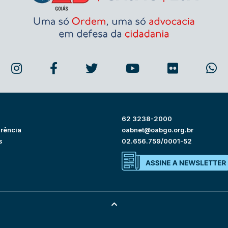
62 3238-2000
rência
oabnet@oabgo.org.br
s
02.656.759/0001-52