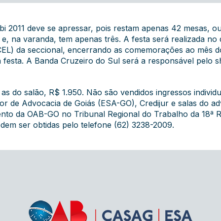
bi 2011 deve se apressar, pois restam apenas 42 mesas, ou
 na varanda, tem apenas três. A festa será realizada no di
(CEL) da seccional, encerrando as comemorações ao mês d
 a festa. A Banda Cruzeiro do Sul será a responsável pelo s
s do salão, R$ 1.950. Não são vendidos ingressos individu
ior de Advocacia de Goiás (ESA-GO), Credijur e salas do 
ento da OAB-GO no Tribunal Regional do Trabalho da 18ª R
odem ser obtidas pelo telefone (62) 3238-2009.