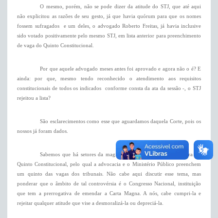
O mesmo, porém, não se pode dizer da atitude do STJ, que até aqui
não explicitou as razões de seu gesto, já que havia quórum para que os nomes
fossem sufragados  e um deles, o advogado Roberto Freitas, já havia inclusive
sido votado positivamente pelo mesmo STJ, em lista anterior para preenchimento
de vaga do Quinto Constitucional.
Por que aquele advogado meses antes foi aprovado e agora não o é? E
ainda: por que, mesmo tendo reconhecido o atendimento aos requisitos
constitucionais de todos os indicados  conforme consta da ata da sessão -, o STJ
rejeitou a lista?
São esclarecimentos como esse que aguardamos daquela Corte, pois os
nossos já foram dados.
Sabemos que há setores da magistratura que não aceitam a regra do
Quinto Constitucional, pelo qual a advocacia e o Ministério Público preenchem
um quinto das vagas dos tribunais. Não cabe aqui discutir esse tema, mas
ponderar que o âmbito de tal controvérsia é o Congresso Nacional, instituição
que tem a prerrogativa de emendar a Carta Magna. A nós, cabe cumpri-la e
rejeitar qualquer atitude que vise a desmoralizá-la ou depreciá-la.