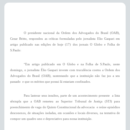
O presidente nacional da Ordem dos Advogados do Brasil (OAB),
Cezar Britto, respondeu as críticas formuladas pelo jornalista Elio Gaspari em
artigo publicado nas edições de hoje (17) dos jornais O Globo e Folha de
S.Paulo:
“Em artigo publicado
em O Globo
e na Folha de S.Paulo, neste
domingo, o jornalista Élio Gaspari investe com truculência contra a Ordem dos
Advogados do Brasil (OAB), sustentando que a instituição não faz jus a seu
passado  e que os méritos que possui lá estariam confinados.
Para lastrear seus insultos, parte de um acontecimento presente  a lista
sêxtupla que a OAB remeteu ao Superior Tribunal de Justiça (STJ) para
preenchimento de vaga do Quinto Constitucional da advocacia  e reúne episódios
desconexos, de situações isoladas, em ocasiões e locais diversos, na tentativa de
compor um quadro uno e depreciativo para nossa instituição.