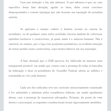
Com que intenção o faz, não sabemos. O que sabemos é que, no caso
específico dessa lista sêxtupla, agride os fatos, deles extrai conceitos
despropositados e comete injustiças que não honram sua reputação de jornalista
emérito.
Se aplicasse o mesmo critério à história recente ou remota do
jornalismo, ou de qualquer outra nobre profissão, haveria também de colecionar
episódios burlescos e controversos, já quem assim é a natureza humana. Não é
razoável, no entanto, que o faça com propósitos predatórios, na evidente intenção
de tomar partido numa controvérsia, cujos termos distorce em sua exposição.
A lista sêxtupla que a OAB aprovou foi elaborada da maneira mais
transparente possível: em sessão que contou com a presença de todas as bancadas
da federação e doze ex-presidentes do Conselho Federal, aberta ao público e
transmitida ao vivo pela Internet.
Cada um dos indicados teve seu currículo minuciosamente examinado
e foi submetido a sabatinas pelos conselheiros federais, em sessão igualmente
aberta, com a presença de numerosos advogados. Portanto, do ponto de vista
técnico e processual, os requisitos constitucionais foram rigorosamente atendidos.