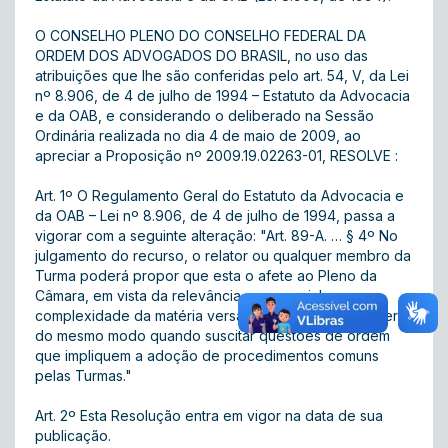
O CONSELHO PLENO DO CONSELHO FEDERAL DA
ORDEM DOS ADVOGADOS DO BRASIL, no uso das
atribuições que lhe são conferidas pelo art. 54, V, da Lei
nº 8.906, de 4 de julho de 1994 – Estatuto da Advocacia
e da OAB, e considerando o deliberado na Sessão
Ordinária realizada no dia 4 de maio de 2009, ao
apreciar a Proposição nº 2009.19.02263-01, RESOLVE :
Art. 1º O Regulamento Geral do Estatuto da Advocacia e
da OAB – Lei nº 8.906, de 4 de julho de 1994, passa a
vigorar com a seguinte alteração: "Art. 89-A. … § 4º No
julgamento do recurso, o relator ou qualquer membro da
Turma poderá propor que esta o afete ao Pleno da
Câmara, em vista da relevância ou especial
complexidade da matéria versada, podendo proceder
do mesmo modo quando suscitar questões de ordem
que impliquem a adoção de procedimentos comuns
pelas Turmas."
Art. 2º Esta Resolução entra em vigor na data de sua
publicação.