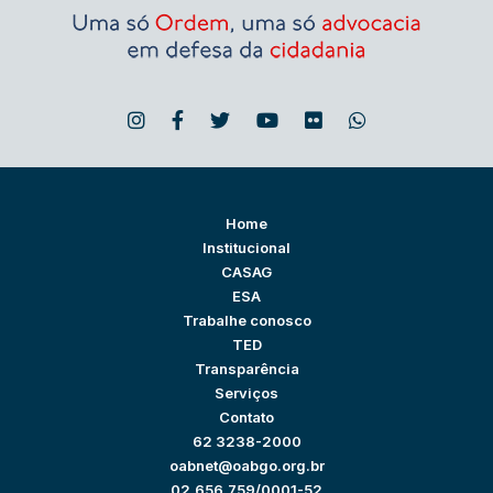
Home
Institucional
CASAG
ESA
Trabalhe conosco
TED
Transparência
Serviços
Contato
62 3238-2000
oabnet@oabgo.org.br
02.656.759/0001-52