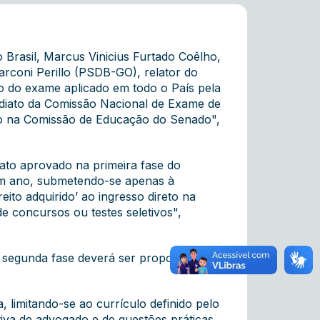
Brasil, Marcus Vinicius Furtado Coêlho,
arconi Perillo (PSDB-GO), relator do
 do exame aplicado em todo o País pela
ediato da Comissão Nacional de Exame de
ão na Comissão de Educação do Senado",
ato aprovado na primeira fase do
um ano, submetendo-se apenas à
ito adquirido’ ao ingresso direto na
e concursos ou testes seletivos",
à segunda fase deverá ser proporcional
 limitando-se ao currículo definido pelo
iva de advogado e de questões práticas,