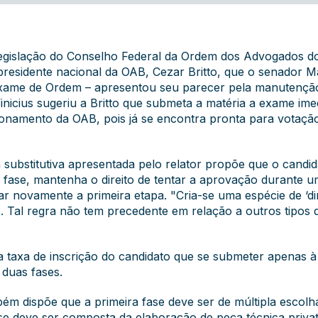
egislação do Conselho Federal da Ordem dos Advogados do 
presidente nacional da OAB, Cezar Britto, que o senador M
Exame de Ordem – apresentou seu parecer pela manutenção
nicius sugeriu a Britto que submeta a matéria a exame im
ionamento da OAB, pois já se encontra pronta para votaç
ubstitutiva apresentada pelo relator propõe que o candid
fase, mantenha o direito de tentar a aprovação durante 
r novamente a primeira etapa. "Cria-se uma espécie de ‘dire
Tal regra não tem precedente em relação a outros tipos d
 a taxa de inscrição do candidato que se submeter apenas 
 duas fases.
m dispõe que a primeira fase deve ser de múltipla escolha,
se deve ser composta da elaboração de peça técnica privat