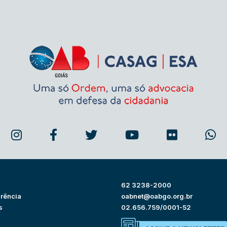
62 3238-2000
rência
oabnet@oabgo.org.br
s
02.656.759/0001-52