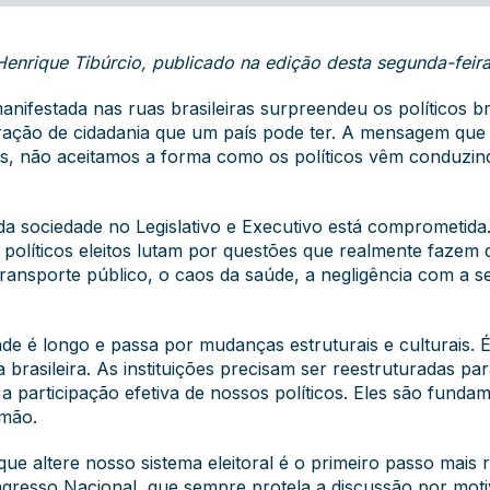
Henrique Tibúrcio, publicado na edição desta segunda-feira
nifestada nas ruas brasileiras surpreendeu os políticos bra
stração de cidadania que um país pode ter. A mensagem que
ãos, não aceitamos a forma como os políticos vêm conduzi
da sociedade no Legislativo e Executivo está comprometida
olíticos eleitos lutam por questões que realmente fazem di
 transporte público, o caos da saúde, a negligência com a 
e é longo e passa por mudanças estruturais e culturais. É d
a brasileira. As instituições precisam ser reestruturadas p
a participação efetiva de nossos políticos. Eles são funda
 mão.
ue altere nosso sistema eleitoral é o primeiro passo mai
gresso Nacional, que sempre protela a discussão por mot