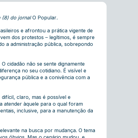
 (8) do jornal
O Popular
.
sileiros e afrontou a prática vigente de
 vem dos protestos – legítimos, é sempre
ndo a administração pública, sobrepondo
. O cidadão não se sente dignamente
ferença no seu cotidiano. É visível e
segurança pública e a conivência com a
ifícil, claro, mas é possível e
ara atender àquele para o qual foram
mentais, inclusive, para a manutenção da
s relevante na busca por mudança. O tema
ivos óbvios. Mas o cenário mudou, e