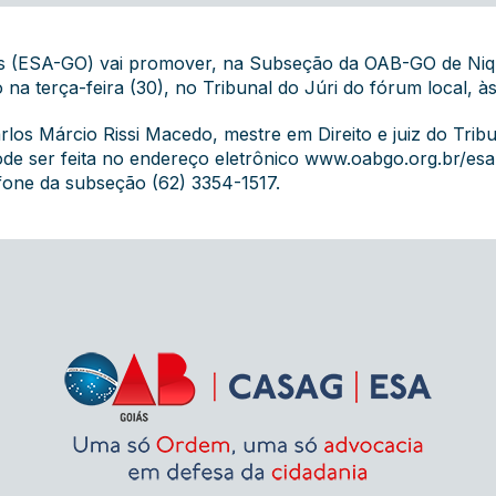
ás (ESA-GO) vai promover, na Subseção da OAB-GO de Niq
 na terça-feira (30), no Tribunal do Júri do fórum local, à
os Márcio Rissi Macedo, mestre em Direito e juiz do Tribun
ode ser feita no endereço eletrônico
www.oabgo.org.br/esa
efone da subseção (62) 3354-1517.