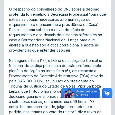
O despacho do conselheiro do CNJ sobre a decisão
proferida foi remetido à Secretaria Processual "para que
extraia as cópias necessárias à formalização do
requerimento e o encaminhe à presidência da Casa".
Dantas também solicitou o envio de cópia do
requerimento e dos demais documentos referentes ao
caso à Corregedoria Nacional de Justiça para que
analise a questão sob a ótica correicional e adote as
providências que entender cabíveis.
Na segunda-feira (12), o Diário da Justiça do Conselho
Nacional de Justiça publicou a decisão proferida pelo
plenário do órgão na terça-feira (6), em resposta a
Procedimento de Controle Administrativo (PCA) movido
pela OAB-GO. O CNJ anulou ato do presidente do
Tribunal de Justiça do Estado de Goiás, Vítor Barboza
Lenza, que limitou o horário de funcionamento do
Judiciário goiano e a jornada de trabalho dos servidores
a sete horas diárias, entre meio-dia e 19 horas. "O
conselho, por unanimidade, julgou procedente o
pedido, nos termos do voto do relator", diz o texto do