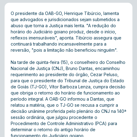
O presidente da OAB-GO, Henrique Tibúrcio, lamenta
que advogados e jurisdicionados sejam submetidos a
abuso que torna a Justiça mais lenta. "A redução do
horário do Judiciário goiano produz, desde o início,
reflexos imensuráveis", aponta. Tibúrcio assegura que
continuará trabalhando incansavelmente para a
reversão, "pois a limitação não beneficiou ninguém".
Na tarde de quinta-feira (15), o conselheiro do Conselho
Nacional de Justiça (CNJ), Bruno Dantas, encaminhou
requerimento ao presidente do órgão, Cezar Peluso,
para que o presidente do Tribunal de Justiça do Estado
de Goiás (TJ-GO), Vítor Barboza Lenza, cumpra decisão
que obriga o retorno do horário de funcionamento ao
período integral. A OAB-GO informou a Dantas, que
relatou a matéria, que o TJ-GO se recusa a cumprir a
decisão unânime proferida pelo plenário do CNJ na 140ª
sessão ordinária, que julgou procedente o
Procedimento de Controle Administrativo (PCA) para
determinar o retorno do antigo horário de
funcionamento do Judiciário goiano.