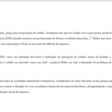
do, passa pela recuperação de crédito. A empresa tem que ter crédito novo para tornar possível 
ia (ESA) durante palestra aos profissionais do Direito na última terça-feira, 7. Daltro tem forte
, que representa a
Varig
no processo de falência da empresa.
2003, criou um ambiente favorável à realização de operações de crédito, meios de facilitar
a o crédito no mercado como um todo”, explicou Daltro ao citar a dimensão de problema de 
servação da sociedade empresarial recuperável, considerada um bem relevante social, porque g
 agora é sanear a situação de crise econômico-financeira da empresa devedora, salvaguardando a m
 função social da empresa.