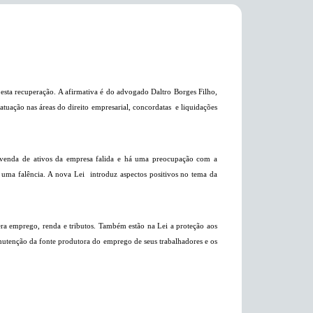
esta recuperação. A afirmativa é do advogado Daltro Borges Filho,
 atuação nas áreas do direito empresarial, concordatas
e liquidações
 a venda de ativos da empresa falida e há uma preocupação com a
uma falência. A nova Lei
introduz aspectos positivos no tema da
era emprego, renda e tributos. Também estão na Lei a proteção aos
anutenção da fonte produtora do emprego de seus trabalhadores e os