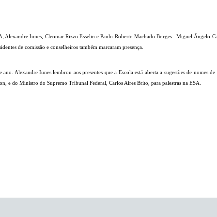
SA, Alexandre Iunes, Cleomar Rizzo Esselin e Paulo Roberto Machado Borges.
Miguel Ângelo Ca
esidentes de comissão e conselheiros também marcaram presença.
e ano. Alexandre Iunes lembrou aos presentes que a Escola está aberta a sugestões de nomes de
on, e do Ministro do Supremo Tribunal Federal, Carlos Aires Brito, para palestras na ESA.