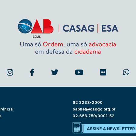
62 3238-2000
rência
oabnet@oabgo.org.br
s
02.656.759/0001-52