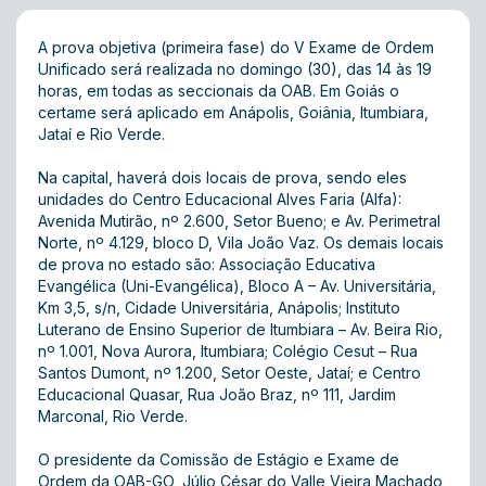
A prova objetiva (primeira fase) do V Exame de Ordem
Unificado será realizada no domingo (30), das 14 às 19
horas, em todas as seccionais da OAB. Em Goiás o
certame será aplicado em Anápolis, Goiânia, Itumbiara,
Jataí e Rio Verde.
Na capital, haverá dois locais de prova, sendo eles
unidades do Centro Educacional Alves Faria (Alfa):
Avenida Mutirão, nº 2.600, Setor Bueno; e Av. Perimetral
Norte, nº 4.129, bloco D, Vila João Vaz. Os demais locais
de prova no estado são: Associação Educativa
Evangélica (Uni-Evangélica), Bloco A – Av. Universitária,
Km 3,5, s/n, Cidade Universitária, Anápolis; Instituto
Luterano de Ensino Superior de Itumbiara – Av. Beira Rio,
nº 1.001, Nova Aurora, Itumbiara; Colégio Cesut – Rua
Santos Dumont, nº 1.200, Setor Oeste, Jataí; e Centro
Educacional Quasar, Rua João Braz, nº 111, Jardim
Marconal, Rio Verde.
O presidente da Comissão de Estágio e Exame de
Ordem da OAB-GO, Júlio César do Valle Vieira Machado,