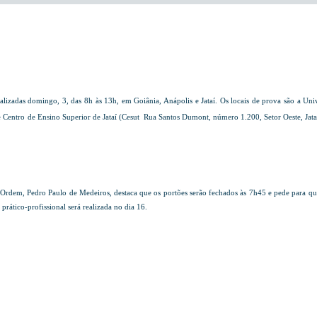
as domingo, 3, das 8h às 13h, em Goiânia, Anápolis e Jataí. Os locais de prova são a Univer
e Centro de Ensino Superior de Jataí (Cesut  Rua Santos Dumont, número 1.200, Setor Oeste, Jata
dem, Pedro Paulo de Medeiros, destaca que os portões serão fechados às 7h45 e pede para qu
 prático-profissional será realizada no dia 16.