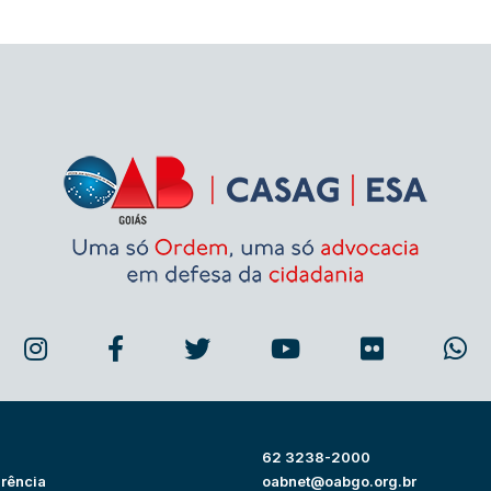
62 3238-2000
rência
oabnet@oabgo.org.br