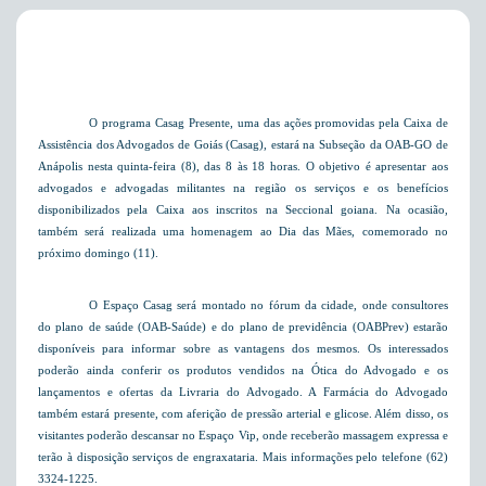
O programa Casag Presente, uma das ações promovidas pela Caixa de
Assistência dos Advogados de Goiás (Casag), estará na Subseção da OAB-GO de
Anápolis nesta quinta-feira (8), das 8 às 18 horas. O objetivo é apresentar aos
advogados e advogadas militantes na região os serviços e os benefícios
disponibilizados pela Caixa aos inscritos na Seccional goiana. Na ocasião,
também será realizada uma homenagem ao Dia das Mães, comemorado no
próximo domingo (11).
O Espaço Casag será montado no fórum da cidade, onde consultores
do plano de saúde (OAB-Saúde) e do plano de previdência (OABPrev) estarão
disponíveis para informar sobre as vantagens dos mesmos. Os interessados
poderão ainda conferir
os produtos vendidos na Ótica do Advogado e os
lançamentos e ofertas da Livraria do Advogado. A Farmácia do Advogado
também estará presente, com aferição de pressão arterial e glicose. Além disso, os
visitantes poderão descansar no Espaço Vip, onde receberão massagem expressa e
terão à disposição serviços de engraxataria. Mais informações pelo telefone (62)
3324-1225.