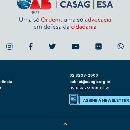
62 3238-2000
rência
oabnet@oabgo.org.br
s
02.656.759/0001-52