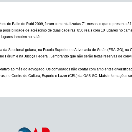
vites do Baile do Rubi 2009, foram comercializadas 71 mesas, o que representa 3
 a possibilidade de acréscimo de duas cadeiras; 850 reais com 10 lugares no cam
2 lugares também no salão.
va da Seccional goiana, na Escola Superior de Advocacia de Goiás (ESA-GO), na C
o Fórum e na Justiça Federal. Lembrando que não serão feitas reservas de convi
tivo ao mês do advogado. Os convidados irão contar com ambientes diversificados
horas, no Centro de Cultura, Esporte e Lazer (CEL) da OAB-GO. Mais informações so