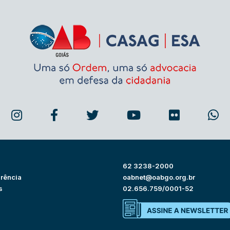
62 3238-2000
rência
oabnet@oabgo.org.br
s
02.656.759/0001-52