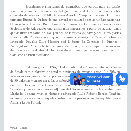
Presidentes e integrantes de comissões, que participaram da sessão,
foram empossados. A Comissão de Estágio e Exame de Ordem continuará sob o
comando do advogado Eládio Augusto Amorim Mesquita. Ele anunciou que o
primeiro Exame de Ordem do ano deverá ser realizado em abril (data nacional).
O conselheiro Cleomar Rizzo Esselin Filho assume a Comissão de Seleção e das
Sociedades de Advogados que ganha mais integrantes a partir de agora. Temos
que analisar em torno de 430 pedidos de inscrição de advogados e estagiários
antes do dia 26 deste mês, quando ocorre a entrega de Carteiras, disse. O
advogado Douglas Dalto Messora está à frente da Comissão de Direitos e
Prerrogativas. Nosso objetivo é consolidar e ampliar as conquistas nesta área,
declarou. O conselheiro Flávio Buonaduce tomou posse como presidente da
Comissão de Ensino Jurídico.
O diretor geral da ESA, Cleuler Barbosa das Neves, continuará à frente
da Escola com o objetivo de ampliar o número de eventos entre 10 e 20% em
relação ao ano passado. Só no primeiro semestre de
2006, a
Escola realizou cerca
de 50 palestras e cursos em todas as subseções. Queremos agora produzir grandes
eventos relacionados a temas novos como as alterações no CPC, garantiu.
Tomaram posse como diretores adjuntos da ESA os conselheiros Alexandre Iunes
Machado, Luciano Mtanios Hanna e o advogado Paulo Roberto Borges. Também
tomaram posse como advogados instrutores os profissionais Wesley Marques e
Adriana Lopes Fortini.
08/02 – 18h35