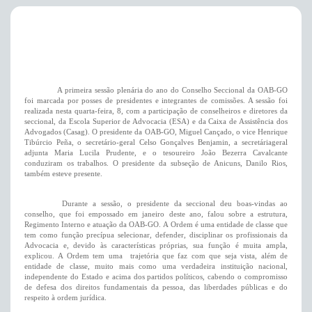
A primeira sessão plenária do ano do Conselho Seccional da OAB-GO
foi marcada por posses de presidentes e integrantes de comissões. A sessão foi
realizada nesta quarta-feira, 8, com a participação de conselheiros e diretores da
seccional, da Escola Superior de Advocacia (ESA) e da Caixa de Assistência dos
Advogados (Casag). O presidente da OAB-GO, Miguel Cançado, o vice Henrique
Tibúrcio Peña, o secretário-geral Celso Gonçalves Benjamin, a secretáriageral
adjunta Maria Lucila Prudente, e o tesoureiro João Bezerra Cavalcante
conduziram os trabalhos. O presidente da subseção de Anicuns, Danilo Rios,
também esteve presente.
Durante a sessão, o presidente da seccional deu boas-vindas ao
conselho, que foi empossado em janeiro deste ano, falou sobre a estrutura,
Regimento Interno e atuação da OAB-GO. A Ordem é uma entidade de classe que
tem como função precípua selecionar, defender, disciplinar os profissionais da
Advocacia e, devido às características próprias, sua função é muita ampla,
explicou. A Ordem tem uma trajetória que faz com que seja vista, além de
entidade de classe, muito mais como uma verdadeira instituição nacional,
independente do Estado e acima dos partidos políticos, cabendo o compromisso
de defesa dos direitos fundamentais da pessoa, das liberdades públicas e do
respeito à ordem jurídica.