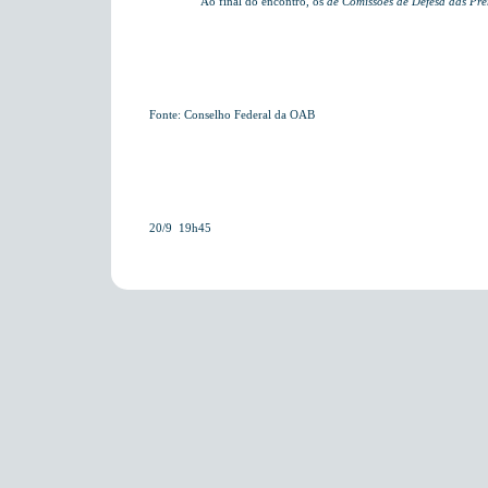
Ao final do encontro, os
de Comissões de Defesa das Pre
Fonte: Conselho Federal da OAB
20/9  19h45