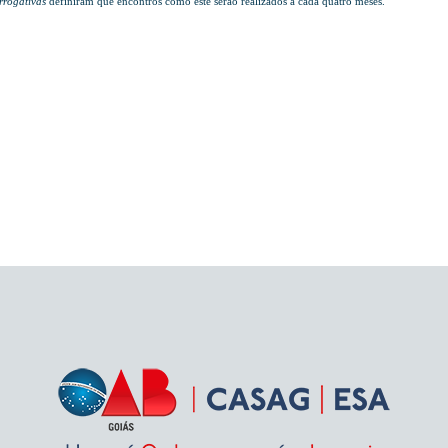
rrogativas
definiram que encontros como este serão realizados a cada quatro meses.