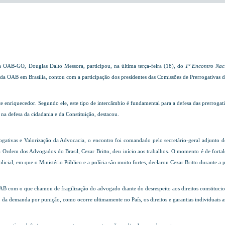
da OAB-GO, Douglas Dalto Messora, participou, na última terça-feira (18), do
1º Encontro Naci
 da OAB em Brasília, contou com a participação dos presidentes das Comissões de Prerrogativas d
enriquecedor. Segundo ele, este tipo de intercâmbio é fundamental para a defesa das prerrogativa
a defesa da cidadania e da Constituição, destacou.
gativas e Valorização da Advocacia, o encontro foi comandado pelo secretário-geral adjunto 
 Ordem dos Advogados do Brasil, Cezar Britto, deu início aos trabalhos. O momento é de forta
al, em que o Ministério Público e a polícia são muito fortes, declarou Cezar Britto durante a p
B com o que chamou de fragilização do advogado diante do desrespeito aos direitos constitucion
 demanda por punição, como ocorre ultimamente no País, os direitos e garantias individuais a