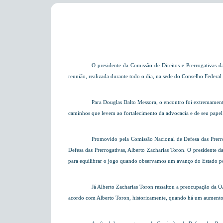
O presidente da Comissão de Direitos e Prerrogativas 
reunião, realizada durante todo o dia, na sede do Conselho Federal
Para Douglas Dalto Messora, o encontro foi extremamente 
caminhos que levem ao fortalecimento da advocacia e de seu papel n
Promovido pela Comissão Nacional de Defesa das Prerro
Defesa das Prerrogativas, Alberto Zacharias Toron. O presidente
da
para equilibrar o jogo quando observamos um avanço do Estado polici
Já Alberto Zacharias Toron
ressaltou a preocupação da OA
acordo com Alberto Toron, historicamente, quando há um aumento da