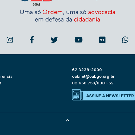
62 3238-2000
rência
oabnet@oabgo.org.br
s
02.656.759/0001-52