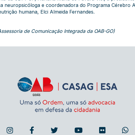
 a neuropsicóloga e coordenadora do Programa Cérebro Ati
m nutrição humana, Elci Almeida Fernandes.
a Assessoria de Comunicação Integrada da OAB-GO)