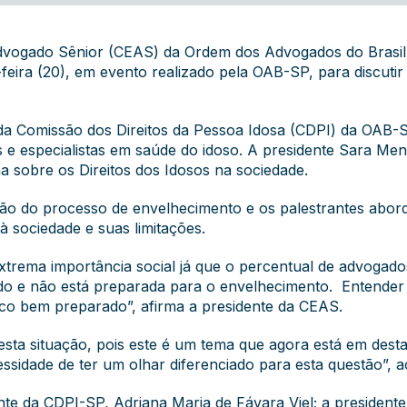
Advogado Sênior (CEAS) da Ordem dos Advogados do Brasi
eira (20), em evento realizado pela OAB-SP, para discutir o
da Comissão dos Direitos da Pessoa Idosa (CDPI) da OAB-S
 e especialistas em saúde do idoso. A presidente Sara Me
sobre os Direitos dos Idosos na sociedade.
ção do processo de envelhecimento e os palestrantes abor
à sociedade e suas limitações.
xtrema importância social já que o percentual de advogad
ndo e não está preparada para o envelhecimento. Entender
ico bem preparado”, afirma a presidente da CEAS.
ta situação, pois este é um tema que agora está em desta
sidade de ter um olhar diferenciado para esta questão”, a
te da CDPI-SP, Adriana Maria de Fávara Viel; a presidente 