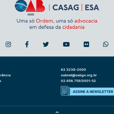
62 3238-2000
rência
oabnet@oabgo.org.br
s
02.656.759/0001-52