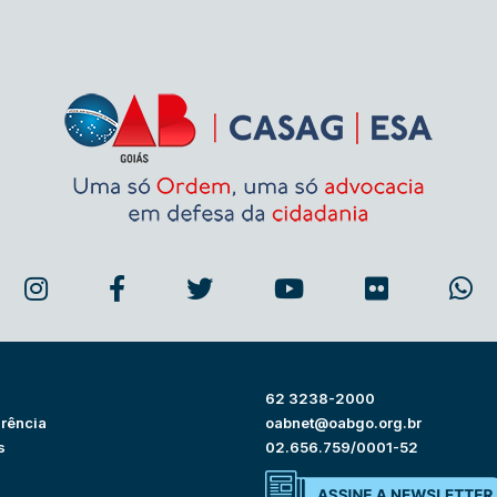
62 3238-2000
rência
oabnet@oabgo.org.br
s
02.656.759/0001-52