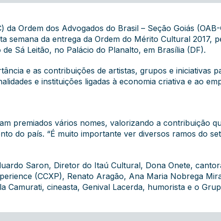
C) da Ordem dos Advogados do Brasil – Seção Goiás (OAB-G
a semana da entrega da Ordem do Mérito Cultural 2017, pe
 de Sá Leitão, no Palácio do Planalto, em Brasília (DF).
ncia e as contribuições de artistas, grupos e iniciativas p
nalidades e instituições ligadas à economia criativa e ao e
m premiados vários nomes, valorizando a contribuição que
nto do país. “É muito importante ver diversos ramos do se
ardo Saron, Diretor do Itaú Cultural, Dona Onete, cantor
perience (CCXP), Renato Aragão, Ana Maria Nobrega Mira
arla Camurati, cineasta, Genival Lacerda, humorista e o Gr