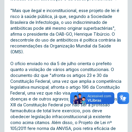
"Mais que ilegal e inconstitucional, esse projeto de lei é
risco à saúde pública, já que, segundo a Sociedade
Brasileira de Infectologia, o uso indiscriminado de
antibióticas pode até mesmo originar superbactérias",
afirma o presidente da OAB-GO, Henrique Tibúrcio. O
descontrole do uso de antibióticos é política contrária às
recomendações da Organização Mundial da Saúde
(OMS).
O ofício enviado no dia 5 de julho orienta o prefeito
quanto a violação de vários artigos constitucionais. O
documento diz que "afronta os artigos 23 e 30 da
Constituição Federal, uma vez que amplia a competência
legislativa municipal; afronta o artigo 196 da Constituição
Federal, uma vez que não visa reduzir o risco de
doenças e de outros agravos; afronta o artigo 5º, inciso
XIII da Constituição Federal por não ser a profissão
farmacêutica de total livre exercício, pois deve
obedecer legislação infraconstitucional já existente
como acima citamos. Além disso, o Projeto de Lei nº
105/2011 fere norma da ANVISA, pois retira eficácia de