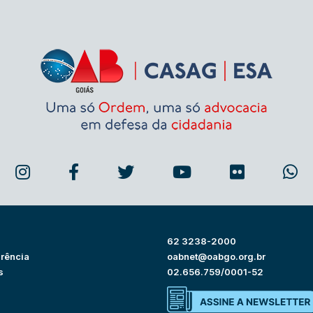
62 3238-2000
rência
oabnet@oabgo.org.br
s
02.656.759/0001-52