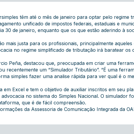
imples têm até o mês de janeiro para optar pelo regime tri
amento unificado de impostos federais, estaduais e munici
 dia 30 de janeiro, enquanto que os que estão aderindo à 
 mais justa para os profissionais, principalmente aqueles 
cacia no regime simplificado de tributação irá baratear os 
cio Peña, destacou que, preocupada em criar uma ferrame
nçou recentemente um “
Simulador Tributário
”. “É uma ferra
rma simples fazer uma analise rápida para ver qual é o mel
 em Excel e tem o objetivo de auxiliar inscritos em seu pl
 advocacia no sistema do Simples Nacional. O simulador foi
ataforma, que é de fácil compreensão.
nformações da Assessoria de Comunicação Integrada da O