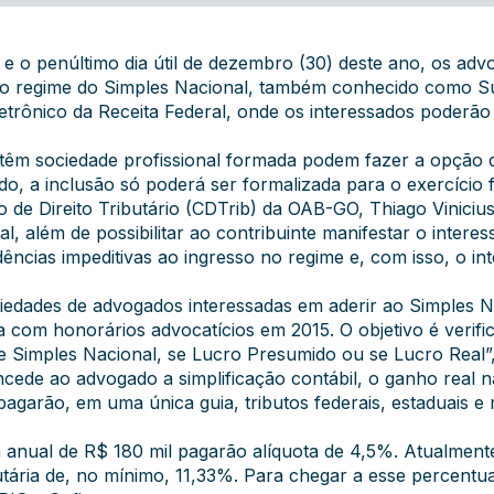
) e o penúltimo dia útil de dezembro (30) deste ano, os ad
o regime do Simples Nacional, também conhecido como Sup
etrônico da
Receita Federal
, onde os interessados poderã
 têm sociedade profissional formada podem fazer a opção 
do, a inclusão só poderá ser formalizada para o exercício f
de Direito Tributário (CDTrib) da OAB-GO, Thiago Viniciu
, além de possibilitar ao contribuinte manifestar o inter
ncias impeditivas ao ingresso no regime e, com isso, o in
ociedades de advogados interessadas em aderir ao Simples
ta com honorários advocatícios em 2015. O objetivo é verif
se Simples Nacional, se Lucro Presumido ou se Lucro Real”,
ede ao advogado a simplificação contábil, o ganho real na
agarão, em uma única guia, tributos federais, estaduais e 
a anual de R$ 180 mil pagarão alíquota de 4,5%. Atualment
tária de, no mínimo, 11,33%. Para chegar a esse percentu