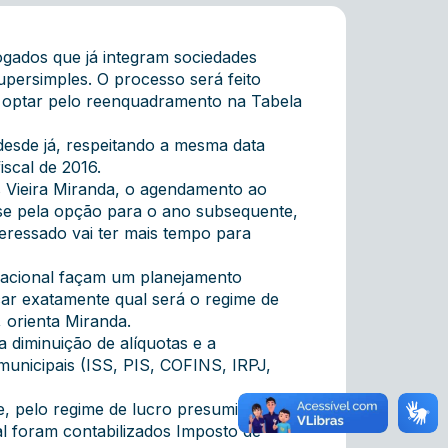
vogados que já integram sociedades
ersimples. O processo será feito
o optar pelo reenquadramento na Tabela
desde já, respeitando a mesma data
iscal de 2016.
s Vieira Miranda, o agendamento ao
esse pela opção para o ano subsequente,
teressado vai ter mais tempo para
 Nacional façam um planejamento
icar exatamente qual será o regime de
 orienta Miranda.
 diminuição de alíquotas e a
municipais (ISS, PIS, COFINS, IRPJ,
e, pelo regime de lucro presumido, as
al foram contabilizados Imposto de