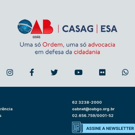
62 3238-2000
rência
oabnet@oabgo.org.br
s
02.656.759/0001-52