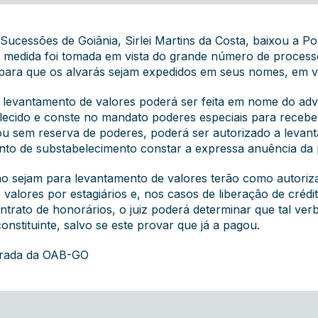
e Sucessões de Goiânia, Sirlei Martins da Costa, baixou a P
 A medida foi tomada em vista do grande número de process
para que os alvarás sejam expedidos em seus nomes, em ve
a levantamento de valores poderá ser feita em nome do ad
elecido e conste no mandato poderes especiais para receber
 sem reserva de poderes, poderá ser autorizado a levanta
ento de substabelecimento constar a expressa anuência da 
ão sejam para levantamento de valores terão como autoriz
 valores por estagiários e, nos casos de liberação de créd
ntrato de honorários, o juiz poderá determinar que tal ver
onstituinte, salvo se este provar que já a pagou.
grada da OAB-GO