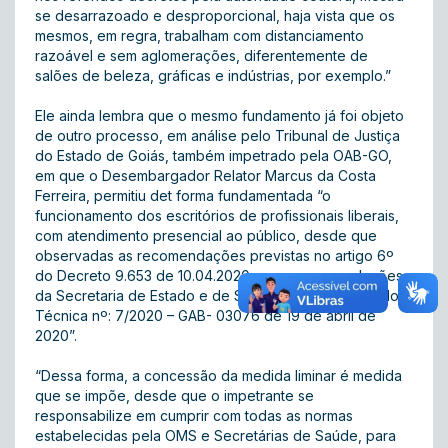
se desarrazoado e desproporcional, haja vista que os
mesmos, em regra, trabalham com distanciamento
razoável e sem aglomerações, diferentemente de
salões de beleza, gráficas e indústrias, por exemplo.”
Ele ainda lembra que o mesmo fundamento já foi objeto
de outro processo, em análise pelo Tribunal de Justiça
do Estado de Goiás, também impetrado pela OAB-GO,
em que o Desembargador Relator Marcus da Costa
Ferreira, permitiu det forma fundamentada “o
funcionamento dos escritórios de profissionais liberais,
com atendimento presencial ao público, desde que
observadas as recomendações previstas no artigo 6º
do Decreto 9.653 de 10.04.2020 e nas recomendações
da Secretaria de Estado e de Saúde, a exemplo da Nota
Técnica nº: 7/2020 – GAB- 03076 de 19 de abril de
2020”.
“Dessa forma, a concessão da medida liminar é medida
que se impõe, desde que o impetrante se
responsabilize em cumprir com todas as normas
estabelecidas pela OMS e Secretárias de Saúde, para