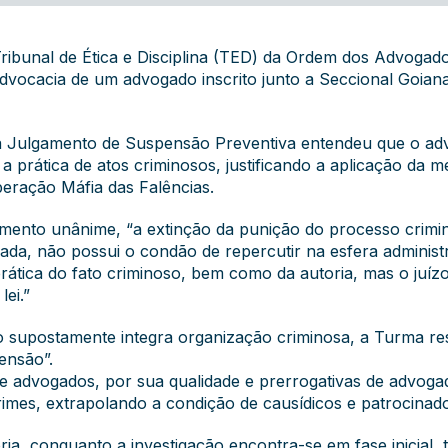
o Tribunal de Ética e Disciplina (TED) da Ordem dos Advoga
advocacia de um advogado inscrito junto a Seccional Goian
a Julgamento de Suspensão Preventiva entendeu que o adv
a a prática de atos criminosos, justificando a aplicação d
eração Máfia das Falências.
mento unânime, “a extinção da punição do processo crimina
da, não possui o condão de repercutir na esfera administr
 prática do fato criminoso, bem como da autoria, mas o juíz
ei.”
supostamente integra organização criminosa, a Turma ress
pensão”.
e advogados, por sua qualidade e prerrogativas de advoga
 crimes, extrapolando a condição de causídicos e patrocinad
oria, conquanto a investigação encontra-se em fase inicia