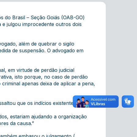
dos do Brasil – Seção Goiás (OAB-GO)
a e julgou improcedente outros dois
ogado, além de quebrar o sigilo
a medida de suspensão. O advogado em
l, em virtude de perdão judicial
ativa, isto porque, no caso de perdão
o criminal apenas deixa de aplicar a pena,
altou que os indícios existentes são
dos, estariam ajudando a organização
ores da causa.”
l, também embasou o julgamento (