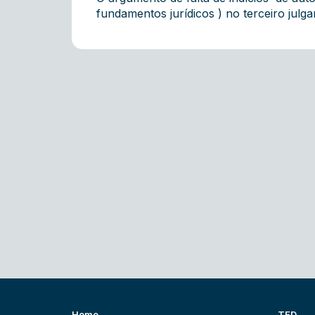
fundamentos jurídicos ) no terceiro julg
Home
TED