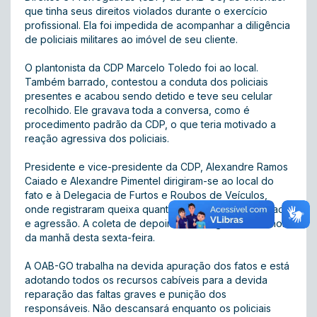
que tinha seus direitos violados durante o exercício
profissional. Ela foi impedida de acompanhar a diligência
de policiais militares ao imóvel de seu cliente.
O plantonista da CDP Marcelo Toledo foi ao local.
Também barrado, contestou a conduta dos policiais
presentes e acabou sendo detido e teve seu celular
recolhido. Ele gravava toda a conversa, como é
procedimento padrão da CDP, o que teria motivado a
reação agressiva dos policiais.
Presidente e vice-presidente da CDP, Alexandre Ramos
Caiado e Alexandre Pimentel dirigiram-se ao local do
fato e à Delegacia de Furtos e Roubos de Veículos,
onde registraram queixa quanto ao abuso de autoridade
e agressão. A coleta de depoimentos seguiu até a 1 hora
da manhã desta sexta-feira.
A OAB-GO trabalha na devida apuração dos fatos e está
adotando todos os recursos cabíveis para a devida
reparação das faltas graves e punição dos
responsáveis. Não descansará enquanto os policiais