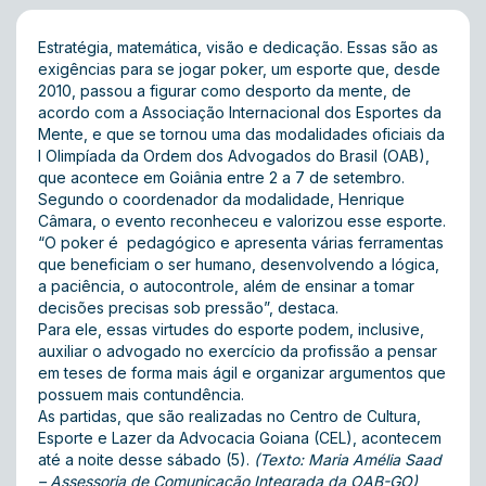
Estratégia, matemática, visão e dedicação. Essas são as
exigências para se jogar poker, um esporte que, desde
2010, passou a figurar como desporto da mente, de
acordo com a Associação Internacional dos Esportes da
Mente, e que se tornou uma das modalidades oficiais da
I Olimpíada da Ordem dos Advogados do Brasil (OAB),
que acontece em Goiânia entre 2 a 7 de setembro.
Segundo o coordenador da modalidade, Henrique
Câmara, o evento reconheceu e valorizou esse esporte.
“O poker é pedagógico e apresenta várias ferramentas
que beneficiam o ser humano, desenvolvendo a lógica,
a paciência, o autocontrole, além de ensinar a tomar
decisões precisas sob pressão”, destaca.
Para ele, essas virtudes do esporte podem, inclusive,
auxiliar o advogado no exercício da profissão a pensar
em teses de forma mais ágil e organizar argumentos que
possuem mais contundência.
As partidas, que são realizadas no Centro de Cultura,
Esporte e Lazer da Advocacia Goiana (CEL), acontecem
até a noite desse sábado (5).
(Texto: Maria Amélia Saad
– Assessoria de Comunicação Integrada da OAB-GO)