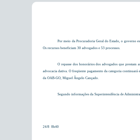
Por meio da Procuradoria Geral do Estado, o governo es
Os recursos beneficiam 30 advogados e 53 processos.
O repasse dos honorários dos advogados que prestam as
advocacia dativa. O freqüente pagamento da categoria continuará en
da OAB-GO, Miguel Ângelo Cançado.
Segundo informações da Superintendência de Administraç
24/8  8h40