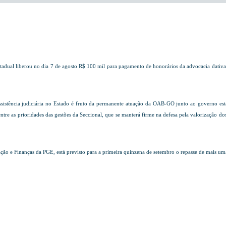
tadual liberou no dia 7 de agosto R$ 100 mil para pagamento de honorários da advocacia dativa 
sistência judiciária no Estado é fruto da permanente atuação da OAB-GO junto ao governo es
tre as prioridades das gestões da Seccional, que se manterá firme na defesa pela valorização dos 
ão e Finanças da PGE, está previsto para a primeira quinzena de setembro o repasse de mais um