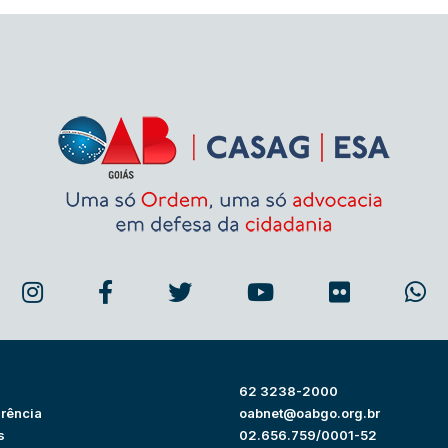
62 3238-2000
rência
oabnet@oabgo.org.br
s
02.656.759/0001-52