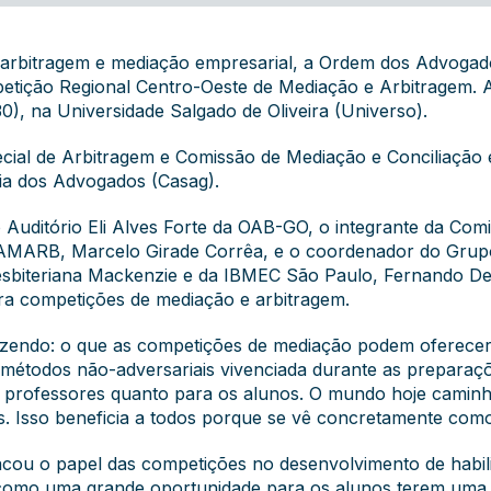
e arbitragem e mediação empresarial, a Ordem dos Advogado
petição Regional Centro-Oeste de Mediação e Arbitragem. As
), na Universidade Salgado de Oliveira (Universo).
ecial de Arbitragem e Comissão de Mediação e Conciliação
ia dos Advogados (Casag).
 Auditório Eli Alves Forte da OAB-GO, o integrante da Co
 CAMARB, Marcelo Girade Corrêa, e o coordenador do Grup
resbiteriana Mackenzie e da IBMEC São Paulo, Fernando De
a competições de mediação e arbitragem.
azendo: o que as competições de mediação podem oferecer
métodos não-adversariais vivenciada durante as preparaç
ara professores quanto para os alunos. O mundo hoje cami
s. Isso beneficia a todos porque se vê concretamente com
acou o papel das competições no desenvolvimento de habilid
omo uma grande oportunidade para os alunos terem uma vi