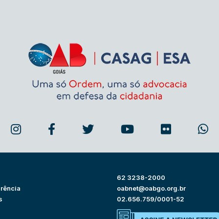
62 3238-2000
rência
oabnet@oabgo.org.br
s
02.656.759/0001-52