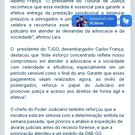
Alberto França. “O presidente do Tribunal de Justiça
reconhece que essa medida é essencial para garantir a
efetiva entrega da prestação jurisdicional e minimizar
prejuízos a advogados e jurisdicionados. A OAB Goiás
celebra e reconhece esse compromisso do sistema
judiciário em atender às demandas da advocacia e da
sociedade”, afirmou Lara.
O presidente do TJGO, desembargador Carlos França,
destacou que “este esforço concentrado reflete nosso
compromisso em atender a advocacia e a sociedade
com celeridade e eficiência, especialmente em um
período sensível como o final do ano. Garantir que esses
pagamentos sejam realizados agora, ao invés de
postergados, reforça o papel do Judiciário em
promover justiça e acesso aos direitos de forma ágil e
efetiva”.
O chefe do Poder Judiciário também reforçou que a
iniciativa está em sintonia com a determinação emitida na
semana passada, que prioriza a análise e expedição de
alvarás judiciais antes do recesso forense, e que a
priorização atendeu a um pedido da OAB-GO.