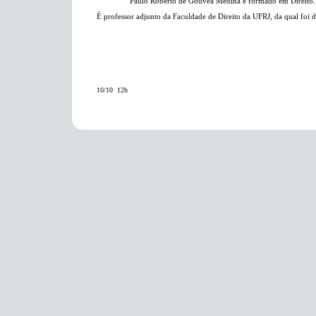
Paulo Roberto de Gouvêa Medina é formado em Direito. É
É professor adjunto da Faculdade de Direito da UFRJ, da qual foi di
10/10  12h