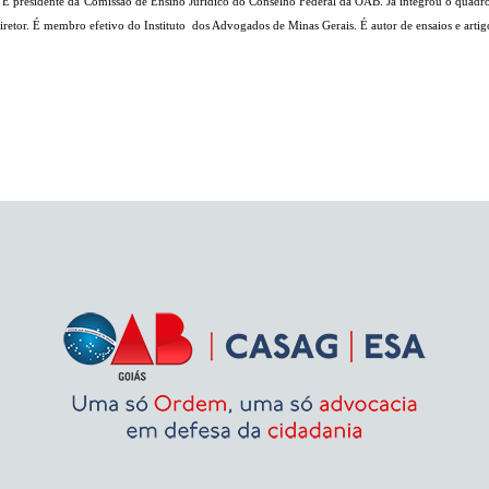
 presidente da Comissão de Ensino Jurídico do Conselho Federal da OAB. Já integrou o quadro ju
retor. É membro efetivo do Instituto dos Advogados de Minas Gerais. É autor de ensaios e artigos