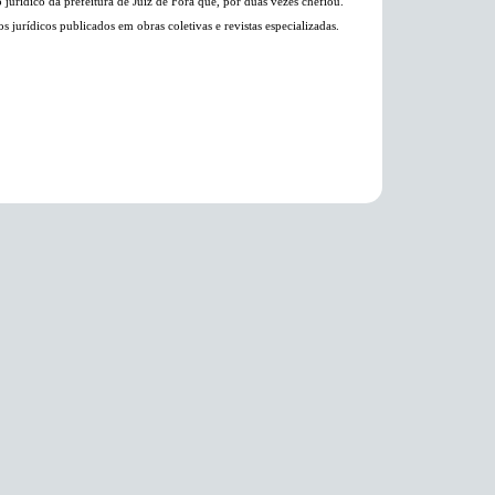
rídico da prefeitura de Juiz de Fora que, por duas vezes chefiou.
 jurídicos publicados em obras coletivas e revistas especializadas.