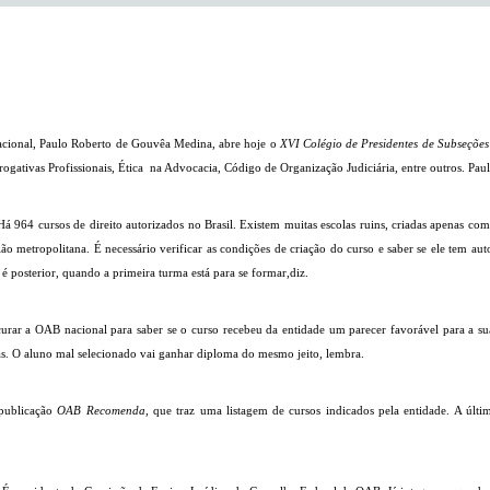
acional, Paulo Roberto de Gouvêa Medina, abre hoje o
XVI Colégio de Presidentes de Subseçõ
ogativas Profissionais, Ética na Advocacia, Código de Organização Judiciária, entre outros. Paulo
 964 cursos de direito autorizados no Brasil. Existem muitas escolas ruins, criadas apenas com 
ão metropolitana. É necessário verificar as condições de criação do curso e saber se ele tem a
 posterior, quando a primeira turma está para se formar,diz.
rar a OAB nacional para saber se o curso recebeu da entidade um parecer favorável para a sua
as. O aluno mal selecionado vai ganhar diploma do mesmo jeito, lembra.
 publicação
OAB Recomenda
, que traz uma listagem de cursos indicados pela entidade. A últi